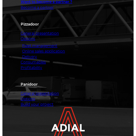
Want to become a partner ?
Become a partner
Pizzadoor
General presentation
Options
Fleet management
Online sales application
Delivery
Consumables
Profitability
Panidoor
General presentation
Options
Build your project