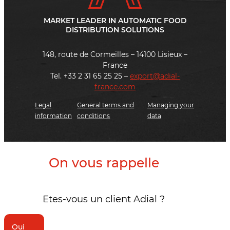
MARKET LEADER IN AUTOMATIC FOOD
DISTRIBUTION SOLUTIONS
148, route de Cormeilles – 14100 Lisieux –
France
Tel. +33 2 31 65 25 25 –
export@adial-
france.com
Legal
General terms and
Managing your
information
conditions
data
On vous rappelle
Etes-vous un client Adial ?
Oui